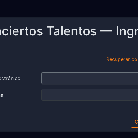
ciertos Talentos — Ing
Recuperar co
ectrónico
ña
C