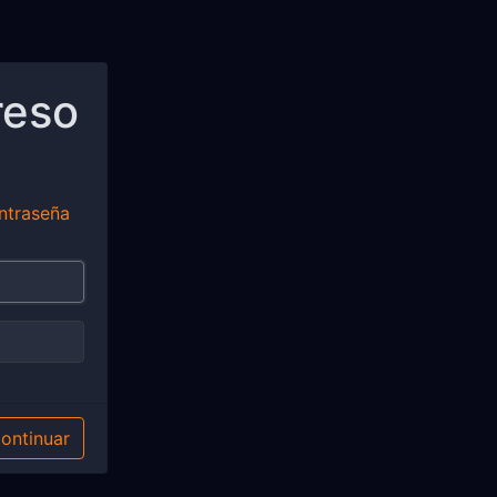
reso
ntraseña
ontinuar